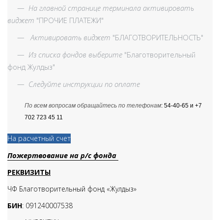
—
На главной странице терминала активировать
виджет
"ПРОЧИЕ ПЛАТЕЖИ"
—
Активировать виджет
"БЛАГОТВОРИТЕЛЬНОСТЬ"
—
Из списка фондов выберите
"Благотворительный
фонд Жулдыз"
—
Следуйте инструкции по оплате
По всем вопросам обращайтесь по телефонам
: 54-40-65 и +7
702 723 45 11
На расчетный счет
Пожертвование на р/с фонда
РЕКВИЗИТЫ
ЧФ Благотворительный фонд «Жулдыз»
БИН
: 091240007538