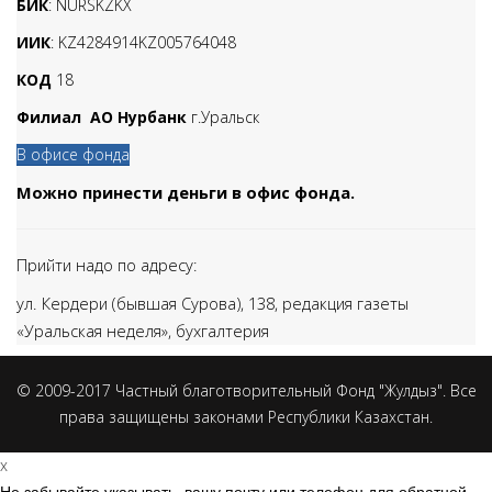
БИК
: NURSKZKX
ИИК
: KZ4284914KZ005764048
КОД
18
Филиал АО Нурбанк
г.Уральск
В офисе фонда
Можно принести деньги в офис фонда.
Прийти надо по адресу:
ул. Кердери (бывшая Сурова), 138,
редакция газеты
«Уральская неделя», бухгалтерия
© 2009-2017 Частный благотворительный Фонд "Жулдыз". Все
права защищены законами Республики Казахстан.
x