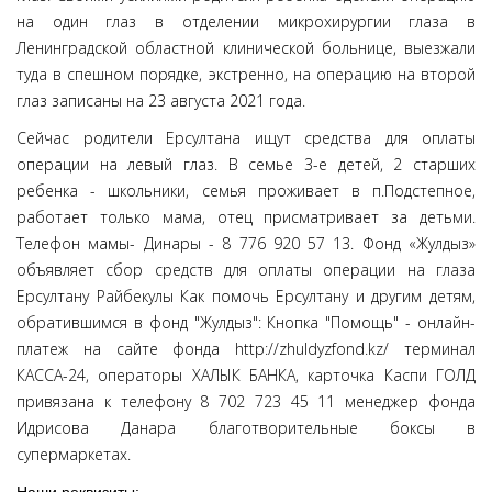
на один глаз в отделении микрохирургии глаза в
Ленинградской областной клинической больнице, выезжали
туда в спешном порядке, экстренно, на операцию на второй
глаз записаны на 23 августа 2021 года.
Сейчас родители Ерсултана ищут средства для оплаты
операции на левый глаз. В семье 3-е детей, 2 старших
ребенка - школьники, семья проживает в п.Подстепное,
работает только мама, отец присматривает за детьми.
Телефон мамы- Динары - 8 776 920 57 13. Фонд «Жулдыз»
объявляет сбор средств для оплаты операции на глаза
Ерсултану Райбекулы Как помочь Ерсултану и другим детям,
обратившимся в фонд "Жулдыз": Кнопка "Помощь" - онлайн-
платеж на сайте фонда http://zhuldyzfond.kz/ терминал
КАССА-24, операторы ХАЛЫК БАНКА, карточка Каспи ГОЛД
привязана к телефону 8 702 723 45 11 менеджер фонда
Идрисова Данара благотворительные боксы в
супермаркетах.