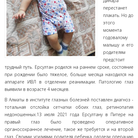
Динара
перестанет
плакать. Но до
этого
момента
годовалому
малышу и его
родителям
предстоит
трудный путь. Ерсултан родился на раннем сроке, состояние
при рождении было тяжелое, больше месяца находился на
аппарате ИВЛ в отделении реанимации. Патологию глаз
выявили в возрасте 4 месяцев.
В Алматы в институте глазных болезней поставлен диагноз -
тотальная отслойка сетчатки обоих глаз, ретинопатия
недоношенных.13 июля 2021 года Ерсултану в Питере на
правый глаз было проведено оперативное
органосохранное лечение, такое же требуется и на второй
глаз. Своими усилиями родителя ребенка одолели операцию