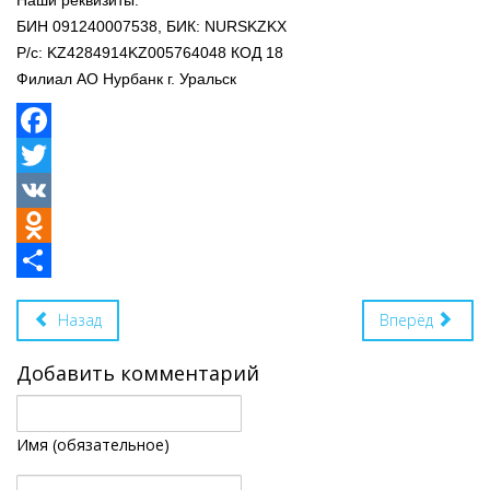
Наши реквизиты:
БИН 091240007538, БИК: NURSKZKX
Р/с: KZ4284914KZ005764048 КОД 18
Филиал АО Нурбанк г. Уральск
Facebook
Twitter
VK
Odnoklassniki
Share
Назад
Вперёд
Добавить комментарий
Имя (обязательное)