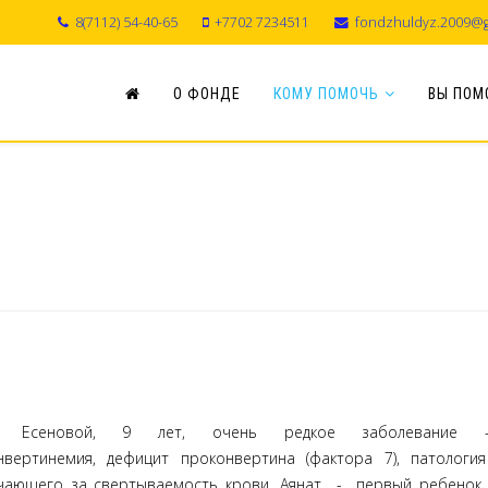
8(7112) 54-40-65
+7702 7234511
fondzhuldyz.2009@g
О ФОНДЕ
КОМУ ПОМОЧЬ
ВЫ ПОМ
 Есеновой, 9 лет, очень редкое заболевание 
нвертинемия, дефицит проконвертина (фактора 7), патологи
ечающего за свертываемость крови. Аянат - первый ребенок 