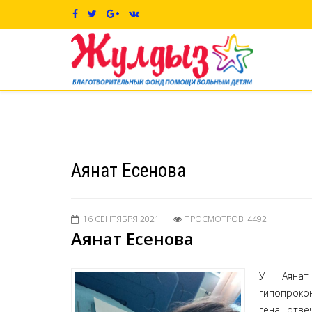
Аянат Есенова
16 СЕНТЯБРЯ 2021
ПРОСМОТРОВ: 4492
Аянат Есенова
У Аянат
гипопроко
гена, отв