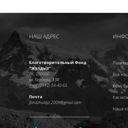
НАШ АДРЕС
ИНФ
Благотворительный Фонд
Памятка
"Жулдыз"
РК, 090000
Все наш
ул. Кердери, 138
тел:
(7112) 54-40-65
Кому В
Почта
Как мо
fondzhuldyz.2009@gmail.com
Наша к