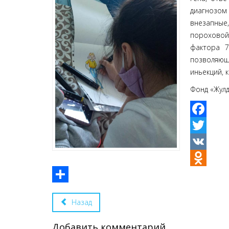
диагнозом
внезапные,
пороховой
фактора 7
позволяющ
иньекций, 
Фонд «Жулд
Facebook
Twitter
VK
Odnoklassniki
Share
Назад
Добавить комментарий