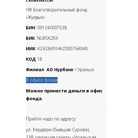
ЧФ Благотворительный фонд
«Жулдыз»
БИН
: 091240007538
БИК
: NURSKZKX
ИИК
: KZ4284914KZ005764048
КОД
18
Филиал АО Нурбанк
г.Уральск
В офисе фонда
Можно принести деньги в офис
фонда.
Прийти надо по адресу:
ул. Кердери (бывшая Сурова),
138,
редакция газеты «Уральская