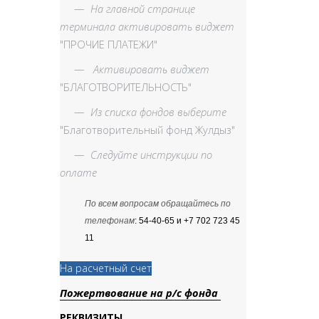
—
На главной странице
терминала активировать виджет
"ПРОЧИЕ ПЛАТЕЖИ"
—
Активировать виджет
"БЛАГОТВОРИТЕЛЬНОСТЬ"
—
Из списка фондов выберите
"Благотворительный фонд Жулдыз"
—
Следуйте инструкции по
оплате
По всем вопросам обращайтесь по
телефонам
: 54-40-65 и +7 702 723 45
11
На расчетный счет
Пожертвование на р/с фонда
РЕКВИЗИТЫ