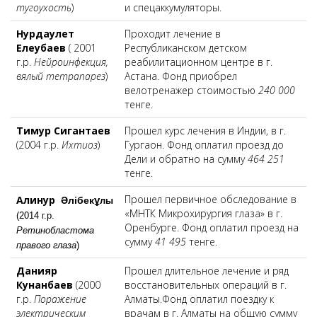
тугоухость
)
и спецаккумуляторы.
Нурдаулет
Проходит лечение в
Елеубаев
( 2001
Республиканском детском
г.р.
Нейроинфекция,
реабилитационном центре в г.
вялый тетрапарез
)
Астана. Фонд приобрел
велотренажер стоимостью
240 000
тенге.
Тимур Сигантаев
Прошел курс лечения в Индии, в г.
(2004 г.р.
Ихтиоз
)
Гургаон. Фонд оплатил проезд до
Дели и обратно на сумму
464 251
тенге.
Прошел первичное обследование в
Алинур
ұ
Әлiбек
лы
«МНТК Микрохирургия глаза» в г.
(2014 г.р.
Оренбурге. Фонд оплатил проезд на
Ретинобластома
сумму
41 495
тенге.
правого глаза
)
Данияр
Прошел длительное лечение и ряд
Кунанбаев
(2000
восстановительных операций в г.
г.р.
Поражение
Алматы.Фонд оплатил поездку к
электрическим
врачам в г. Алматы на общую сумму