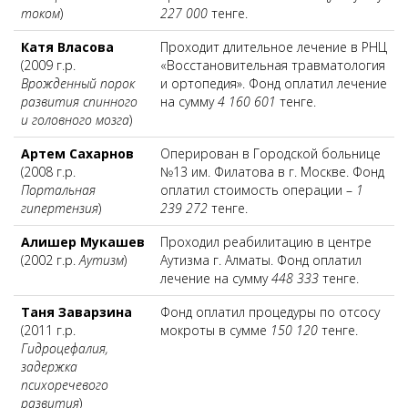
током
)
227 000
тенге.
Катя Власова
Проходит длительное лечение в РНЦ
(2009 г.р.
«Восстановительная травматология
Врожденный порок
и ортопедия». Фонд оплатил лечение
развития спинного
на сумму
4 160 601
тенге.
и головного мозга
)
Артем Сахарнов
Оперирован в Городской больнице
(2008 г.р.
№13 им. Филатова в г. Москве. Фонд
Портальная
оплатил стоимость операции –
1
гипертензия
)
239 272
тенге.
Алишер Мукашев
Проходил реабилитацию в центре
(2002 г.р.
Аутизм
)
Аутизма г. Алматы. Фонд оплатил
лечение на сумму
448 333
тенге.
Таня Заварзина
Фонд оплатил процедуры по отсосу
(2011 г.р.
мокроты в сумме
150 120
тенге.
Гидроцефалия,
задержка
психоречевого
развития
)