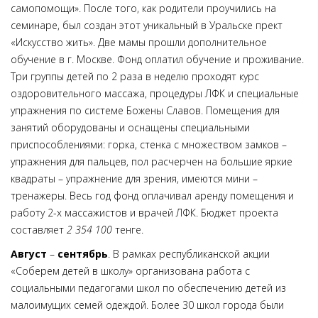
самопомощи». После того, как родители проучились на
семинаре, был создан этот уникальный в Уральске прект
«Искусство жить». Две мамы прошли дополнительное
обучение в г. Москве. Фонд оплатил обучение и проживание.
Три группы детей по 2 раза в неделю проходят курс
оздоровительного массажа, процедуры ЛФК и специальные
упражнения по системе Божены Славов. Помещения для
занятий оборудованы и оснащены специальными
приспособлениями: горка, стенка с множеством замков –
упражнения для пальцев, пол расчерчен на большие яркие
квадраты – упражнение для зрения, имеются мини –
тренажеры. Весь год фонд оплачивал аренду помещения и
работу 2-х массажистов и врачей ЛФК. Бюджет проекта
составляет
2 354 100
тенге.
Август
–
сентябрь
. В рамках республиканской акции
«Соберем детей в школу» организована работа с
социальными педагогами школ по обеспечению детей из
малоимущих семей одеждой. Более 30 школ города были