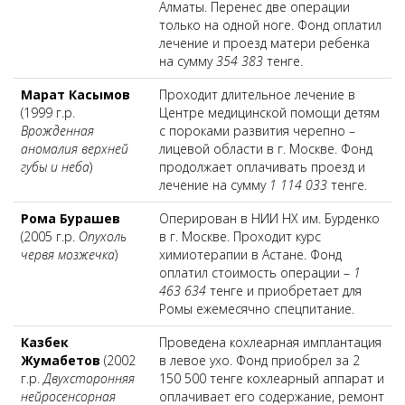
Алматы. Перенес две операции
только на одной ноге. Фонд оплатил
лечение и проезд матери ребенка
на сумму
354 383
тенге.
Марат Касымов
Проходит длительное лечение в
(1999 г.р.
Центре медицинской помощи детям
Врожденная
с пороками развития черепно –
аномалия верхней
лицевой области в г. Москве. Фонд
губы и неба
)
продолжает оплачивать проезд и
лечение на сумму
1 114 033
тенге.
Рома Бурашев
Оперирован в НИИ НХ им. Бурденко
(2005 г.р.
Опухоль
в г. Москве. Проходит курс
червя мозжечка
)
химиотерапии в Астане. Фонд
оплатил стоимость операции –
1
463 634
тенге и приобретает для
Ромы ежемесячно спецпитание.
Казбек
Проведена кохлеарная имплантация
Жумабетов
(2002
в левое ухо. Фонд приобрел за 2
г.р.
Двухсторонняя
150 500 тенге кохлеарный аппарат и
нейросенсорная
оплачивает его содержание, ремонт