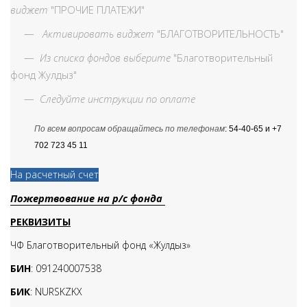
виджет
"ПРОЧИЕ ПЛАТЕЖИ"
—
Активировать виджет
"БЛАГОТВОРИТЕЛЬНОСТЬ"
—
Из списка фондов выберите
"Благотворительный
фонд Жулдыз"
—
Следуйте инструкции по оплате
По всем вопросам обращайтесь по телефонам
: 54-40-65 и +7
702 723 45 11
На расчетный счет
Пожертвование на р/с фонда
РЕКВИЗИТЫ
ЧФ Благотворительный фонд «Жулдыз»
БИН
: 091240007538
БИК
: NURSKZKX