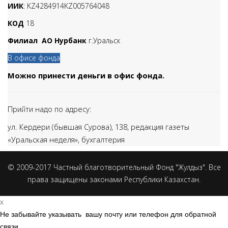
ИИК
: KZ4284914KZ005764048
КОД
18
Филиал АО Нурбанк
г.Уральск
В офисе фонда
Можно принести деньги в офис фонда.
Прийти надо по адресу:
ул. Кердери (бывшая Сурова), 138,
редакция газеты
«Уральская неделя», бухгалтерия
© 2009-2017 Частный благотворительный Фонд "Жулдыз". Все
права защищены законами Республики Казахстан.
x
Не забывайте указывать вашу почту или телефон для обратной
связи