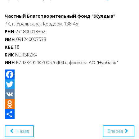
Частный Благотворительный фонд "Жулдыз"
РК, г. Уральск, ул. Кердери, 138-45
РНН
271800018362
ИИН
091240007538
КБЕ
18
БИК
NURSKZKX
ИНН
KZ4284914KZ00576404
в филиале АО "Нурбанк"
Facebook
Twitter
VK
Odnoklassniki
Share
Назад
Вперёд