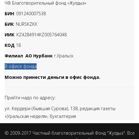
ЧФ Благотворительный фонд «Жулдыз»
БИН
: 091240007538
БИК
: NURSKZKX
ИИК
: KZ4284914KZ005764048
КОД
18
Филиал АО Нурбанк
г.Уральск
В офисе фонда
Можно принести деньги в офис фонда.
Прийти надо по адресу:
ул. Кердери (бывшая Сурова), 138,
редакция газеты
«Уральская неделя», бухгалтерия
© 2009-2017 Частный благотворительный Фонд "Жулдыз". Все