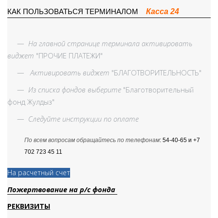
Касса 24
КАК ПОЛЬЗОВАТЬСЯ ТЕРМИНАЛОМ
—
На главной странице терминала активировать
виджет
"ПРОЧИЕ ПЛАТЕЖИ"
—
Активировать виджет
"БЛАГОТВОРИТЕЛЬНОСТЬ"
—
Из списка фондов выберите
"Благотворительный
фонд Жулдыз"
—
Следуйте инструкции по оплате
По всем вопросам обращайтесь по телефонам
: 54-40-65 и +7
702 723 45 11
На расчетный счет
Пожертвование на р/с фонда
РЕКВИЗИТЫ