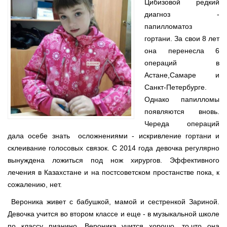
Цибизовой редкий
диагноз -
папилломатоз
гортани. За свои 8 лет
она перенесла 6
операций в
Астане,Самаре и
Санкт-Петербурге.
Однако папилломы
появляются вновь.
Череда операций
дала осебе знать осложнениями - искривление гортани и
склеивание голосовых связок. С 2014 года девочка регулярно
вынуждена ложиться под нож хирургов. Эффективного
лечения в Казахстане и на постсоветском простанстве пока, к
сожалению, нет.
Вероника живет с бабушкой, мамой и сестренкой Зариной.
Девочка учится во втором классе и еще - в музыкальной школе
по классу пианино. Вероника учится хорошо, то,что она