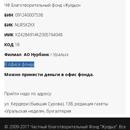
ЧФ Благотворительный фонд «Жулдыз»
БИН
: 091240007538
БИК
: NURSKZKX
ИИК
: KZ4284914KZ005764048
КОД
18
Филиал АО Нурбанк
г.Уральск
В офисе фонда
Можно принести деньги в офис фонда.
Прийти надо по адресу:
ул. Кердери (бывшая Сурова), 138,
редакция газеты
«Уральская неделя», бухгалтерия
© 2009-2017 Частный благотворительный Фонд "Жулдыз". Все