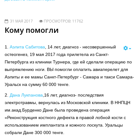
Share
31 МАЯ 2017
ПРОСМОТРОВ: 11762
Кому помогли
1.
Аэлита Сабитова
, 14 лет, диагноз - несовершенный
остеогенез, 19 мая 2017 года прилетела из Санкт-
Петербурга из клиники Турнера, где ей сделали операцию по
выпрямлению ноги. ВЫ помогли оплатить авиаперелет для
Аэлиты и ее мамы Санкт-Петербург - Самара и такси Самара-
Уральск на сумму 60 000 тенге.
2.
Дана Лукпанова
,16 лет, диагноз- последствия
электротравмы, вернулась из Московской клиники. В ННПЦН
им.акад.Бурденко Дане была проведена операция
«Реконструкция костного дефекта в правой лобной кости с
использованием имплантата и кожного лоскута. Уральцы
собрали Дане 300 000 тенге.