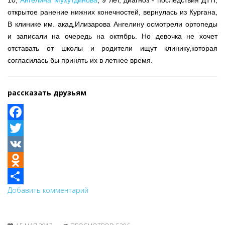
10,
Ангелина Мухутдинова
, 9 лет, диагноз - последствия ДТП,
открытое ранение нижних конечностей, вернулась из Кургана,
В клинике им. акад,Илизарова Ангелину осмотрели ортопеды
и записали на очередь на октябрь. Но девочка не хочет
отставать от школы и родители ищут клинику,которая
согласилась бы принять их в летнее время.
рассказать друзьям
Facebook
Twitter
VK
Odnoklassniki
Добавить комментарий
Share