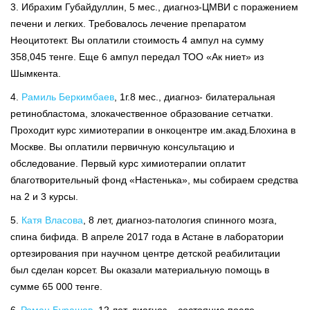
3. Ибрахим Губайдуллин, 5 мес., диагноз-ЦМВИ с поражением
печени и легких. Требовалось лечение препаратом
Неоцитотект. Вы оплатили стоимость 4 ампул на сумму
358,045 тенге. Еще 6 ампул передал ТОО «Ак ниет» из
Шымкента.
4.
Рамиль Беркимбаев
, 1г.8 мес., диагноз- билатеральная
ретинобластома, злокачественное образование сетчатки.
Проходит курс химиотерапии в онкоцентре им.акад.Блохина в
Москве. Вы оплатили первичную консультацию и
обследование. Первый курс химиотерапии оплатит
благотворительный фонд «Настенька», мы собираем средства
на 2 и 3 курсы.
5.
Катя Власова
, 8 лет, диагноз-патология спинного мозга,
спина бифида. В апреле 2017 года в Астане в лаборатории
ортезирования при научном центре детской реабилитации
был сделан корсет. Вы оказали материальную помощь в
сумме 65 000 тенге.
.