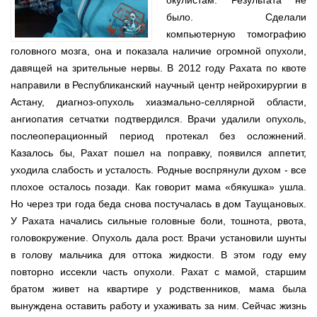
окулистам. Результата не
было. Сделали
компьютерную томографию
головного мозга, она и показала наличие огромной опухоли,
давящей на зрительные нервы. В 2012 году Рахата по квоте
направили в Республиканский научный центр нейрохирургии в
Астану, диагноз-опухоль хиазмально-селлярной области,
ангиопатия сетчатки подтвердился. Врачи удалили опухоль,
послеоперационный период протекал без осложнений.
Казалось бы, Рахат пошел на поправку, появился аппетит,
уходила слабость и усталость. Родные воспрянули духом - все
плохое осталось позади. Как говорит мама «бякушка» ушла.
Но через три года беда снова постучалась в дом Таущановых.
У Рахата начались сильные головные боли, тошнота, рвота,
головокружение. Опухоль дала рост. Врачи установили шунты
в голову мальчика для оттока жидкости. В этом году ему
повторно иссекли часть опухоли. Рахат с мамой, старшим
братом живет на квартире у родственников, мама была
вынуждена оставить работу и ухаживать за ним. Сейчас жизнь