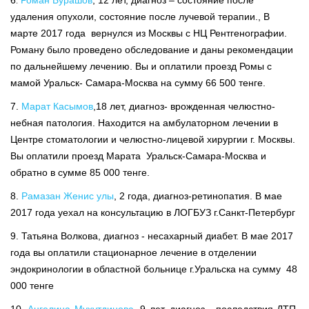
6
Роман Бурашов
, 12 лет, диагноз – состояние после
удаления опухоли, состояние после лучевой терапии., В
марте 2017 года вернулся из Москвы с НЦ Рентгенографии.
Роману было проведено обследование и даны рекомендации
по дальнейшему лечению. Вы и оплатили проезд Ромы с
мамой Уральск- Самара-Москва на сумму 66 500 тенге.
7.
Марат Касымов
,18 лет, диагноз- врожденная челюстно-
небная патология. Находится на амбулаторном лечении в
Центре стоматологии и челюстно-лицевой хирургии г. Москвы.
Вы оплатили проезд Марата Уральск-Самара-Москва и
обратно в сумме 85 000 тенге.
8.
Рамазан Женис улы
, 2 года, диагноз-ретинопатия. В мае
2017 года уехал на консультацию в ЛОГБУЗ г.Санкт-Петербург
9. Татьяна Волкова, диагноз - несахарный диабет. В мае 2017
года вы оплатили стационарное лечение в отделении
эндокринологии в областной больнице г.Уральска на сумму 48
000 тенге