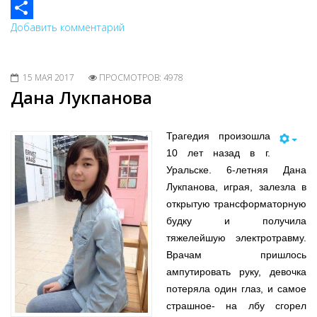
Odnoklassniki
Добавить комментарий
Share
15 МАЯ 2017
ПРОСМОТРОВ: 4978
Дана Лукпанова
Трагедия произошла
10 лет назад в г.
Уральске. 6-летняя Дана
Лукпанова, играя, залезла в
открытую трансформаторную
будку и получила
тяжелейшую электротравму.
Врачам пришлось
ампутировать руку, девочка
потеряла один глаз, и самое
страшное- на лбу сгорел