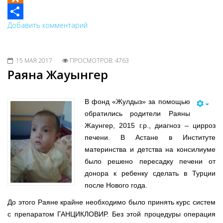
Odnoklassniki
Добавить комментарий
Share
15 МАЯ 2017
ПРОСМОТРОВ: 4763
Раяна Жауынгер
В фонд «Жулдыз» за помощью
обратились родители Раяны
Жаунгер, 2015 г.р., диагноз – цирроз
печени. В Астане в Институте
материнства и детства на консилиуме
было решено пересадку печени от
донора к ребенку сделать в Турции
после Нового года.
До этого Раяне крайне необходимо было принять курс систем
с препаратом ГАНЦИКЛОВИР. Без этой процедуры операция