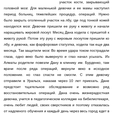
участок кости, закрывающий
головной мозг. Для маленькой девочки и ее мамы наступил
период больниц, тяжелейших процедур, операций. Нужно
было закрыть оголенный участок на лбу, где под тонкой кожей
находился мозг. Девочке пришили ее руку к животу и начали
наращивать жировой лоскут. Месяц Дана ходила с пришитой к
животу рукой. Потом эту руку с жировым лоскутом пришили ко
лбу, и девочка, как фарфоровая статуэтка, ходила так еще два
месяца. Так защитили мозг. Во время удара током пострадали
глаза, одно веко было вывернуто и глаз начал усыхать. Из
Алматы родители повезли Дану в клинику им. Бурденко, там
врачи после ряда операций, вернули веко в исходное
положение. но глаз спасти не смогли. С этим девочку
отправили в Уральск, наказав через 10 лет приехать. Дане
предстоит тщательное обследование и возможно ряд
восстановительных операций. Дана очень жизнерадостная
девочка, учится в педагогическом колледже на бибилиотекаря,
очень любит людей, своих сверстников и поэтому отказалась
от надомного обучения и каждый день через весь город едет в