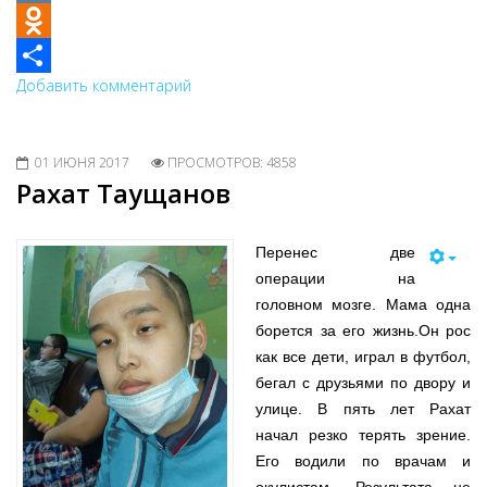
VK
Odnoklassniki
Добавить комментарий
Share
01 ИЮНЯ 2017
ПРОСМОТРОВ: 4858
Рахат Таущанов
Перенес две
операции на
головном мозге. Мама одна
борется за его жизнь.Он рос
как все дети, играл в футбол,
бегал с друзьями по двору и
улице. В пять лет Рахат
начал резко терять зрение.
Его водили по врачам и