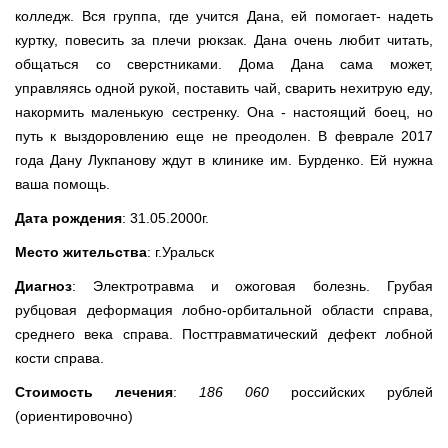
колледж. Вся группа, где учится Дана, ей помогает- надеть
куртку, повесить за плечи рюкзак. Дана очень любит читать,
общаться со сверстниками. Дома Дана сама может,
управляясь одной рукой, поставить чай, сварить нехитрую еду,
накормить маленькую сестренку. Она - настоящий боец, но
путь к выздоровлению еще не преодолен. В феврале 2017
года Дану Лукпанову ждут в клинике им. Бурденко. Ей нужна
ваша помощь.
Дата рождения
: 31.05.2000г.
Место жительства
: г.Уральск
Диагноз
: Электротравма и ожоговая болезнь. Грубая
рубцовая деформация лобно-орбитальной области справа,
среднего века справа. Посттравматический дефект лобной
кости справа.
Стоимость лечения
:
186 060
российских рублей
(ориентировочно)