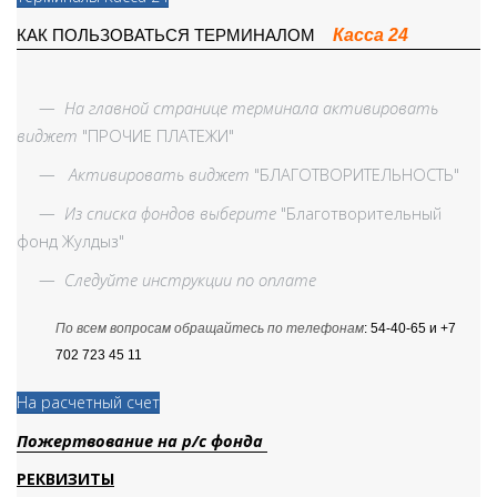
Касса 24
КАК ПОЛЬЗОВАТЬСЯ ТЕРМИНАЛОМ
—
На главной странице терминала активировать
виджет
"ПРОЧИЕ ПЛАТЕЖИ"
—
Активировать виджет
"БЛАГОТВОРИТЕЛЬНОСТЬ"
—
Из списка фондов выберите
"Благотворительный
фонд Жулдыз"
—
Следуйте инструкции по оплате
По всем вопросам обращайтесь по телефонам
: 54-40-65 и +7
702 723 45 11
На расчетный счет
Пожертвование на р/с фонда
РЕКВИЗИТЫ