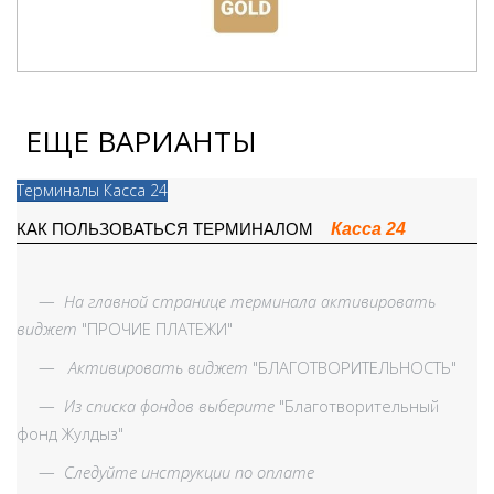
ЕЩЕ ВАРИАНТЫ
Терминалы Касса 24
Касса 24
КАК ПОЛЬЗОВАТЬСЯ ТЕРМИНАЛОМ
—
На главной странице терминала активировать
виджет
"ПРОЧИЕ ПЛАТЕЖИ"
—
Активировать виджет
"БЛАГОТВОРИТЕЛЬНОСТЬ"
—
Из списка фондов выберите
"Благотворительный
фонд Жулдыз"
—
Следуйте инструкции по оплате