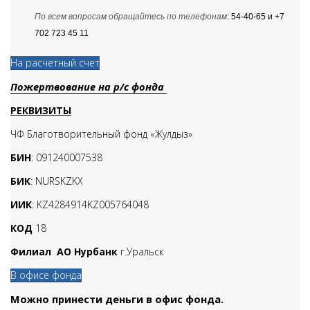
По всем вопросам обращайтесь по телефонам
: 54-40-65 и +7
702 723 45 11
На расчетный счет
Пожертвование на р/с фонда
РЕКВИЗИТЫ
ЧФ Благотворительный фонд «Жулдыз»
БИН
: 091240007538
БИК
: NURSKZKX
ИИК
: KZ4284914KZ005764048
КОД
18
Филиал АО Нурбанк
г.Уральск
В офисе фонда
Можно принести деньги в офис фонда.