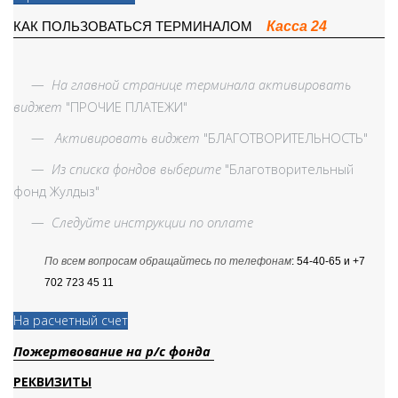
Касса 24
КАК ПОЛЬЗОВАТЬСЯ ТЕРМИНАЛОМ
—
На главной странице терминала активировать
виджет
"ПРОЧИЕ ПЛАТЕЖИ"
—
Активировать виджет
"БЛАГОТВОРИТЕЛЬНОСТЬ"
—
Из списка фондов выберите
"Благотворительный
фонд Жулдыз"
—
Следуйте инструкции по оплате
По всем вопросам обращайтесь по телефонам
: 54-40-65 и +7
702 723 45 11
На расчетный счет
Пожертвование на р/с фонда
РЕКВИЗИТЫ