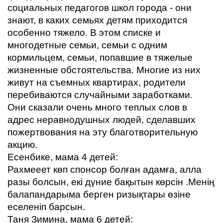
социальных педагогов школ города - они
знают, в каких семьях детям приходится
особенно тяжело. В этом списке и
многодетные семьи, семьи с одним
кормильцем, семьи, попавшие в тяжелые
жизненные обстоятельства. Многие из них
живут на съемных квартирах, родители
перебиваются случайными заработками.
Они сказали очень много теплых слов в
адрес неравнодушных людей, сделавших
пожертвования на эту благотворительную
акцию.
Есенбике, мама 4 детей:
Рахмееет көп спонсор болған адамға, алла
разы болсын, екі дүние бақытын көрсін .Менің
балапандарыма берген ризықтары өзіне
еселеніп барсын.
Таня Зимина, мама 6 детей: