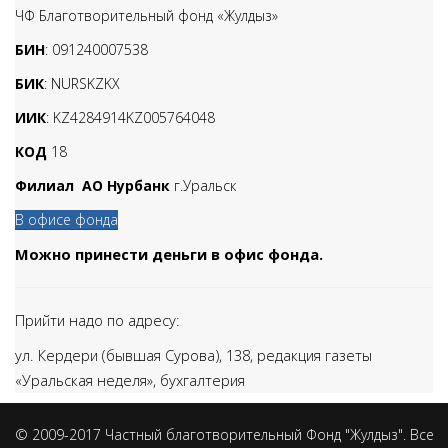
ЧФ Благотворительный фонд «Жулдыз»
БИН
: 091240007538
БИК
: NURSKZKX
ИИК
: KZ4284914KZ005764048
КОД
18
Филиал АО Нурбанк
г.Уральск
В офисе фонда
Можно принести деньги в офис фонда.
Прийти надо по адресу:
ул. Кердери (бывшая Сурова), 138,
редакция газеты
«Уральская неделя», бухгалтерия
© 2009-2017 Частный благотворительный Фонд "Жулдыз". Все