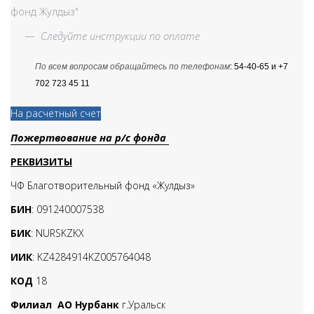
фонд Жулдыз"
—
Следуйте инструкции по оплате
По всем вопросам обращайтесь по телефонам
: 54-40-65 и +7
702 723 45 11
На расчетный счет
Пожертвование на р/с фонда
РЕКВИЗИТЫ
ЧФ Благотворительный фонд «Жулдыз»
БИН
: 091240007538
БИК
: NURSKZKX
ИИК
: KZ4284914KZ005764048
КОД
18
Филиал АО Нурбанк
г.Уральск